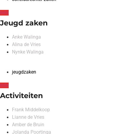
Info
Jeugd zaken
Anke Walinga
Alina de Vries
Nynke Walinga
jeugdzaken
Info
Activiteiten
Frank Middelkoop
Lianne de Vries
Amber de Bruin
Jolanda Poortinga