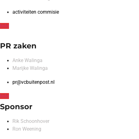
activiteiten commisie
Info
PR zaken
Anke Walinga
Marijke Walinga
pr@vcbuitenpost.nl
Info
Sponsor
Rik Schoonhover
Ron Weening