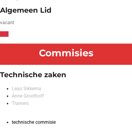
Algemeen Lid
vacant
Info
Commisies
Technische zaken
Leao Sikkema
Anne Groothoff
Trainers
technische commisie